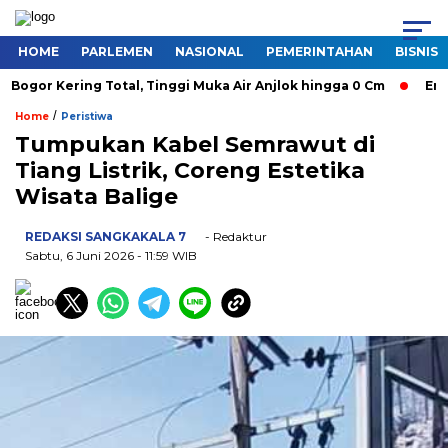
HOME
PARLEMEN
NASIONAL
PEMERINTAHAN
BISNIS
or Kering Total, Tinggi Muka Air Anjlok hingga 0 Cm
Empat
/
Home
Peristiwa
Tumpukan Kabel Semrawut di
Tiang Listrik, Coreng Estetika
Wisata Balige
REDAKSI SANGKAKALA 7
- Redaktur
Sabtu, 6 Juni 2026
- 11:59 WIB