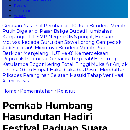
Pedoman Pemberitaan
Redaksi
Teknologi
Wisata
Gerakan Nasional Pembagian 10 Juta Bendera Merah
Putih Digelar di Pasar Balige
Bupati Humbahas
Kunjungi UPT SMP Negeri 015 Siponjot, Berikan
Motivasi kepada Guru dan Siswa
Lorong Cempedak
Jadi Sorotan!!! Minimnya Bendera Merah Putih
Berkibar Menjelang HUT ke-81 Kemerdekaan
Republik Indonesia
Kemarau Terparah! Bendung
Katulampa Bogor Kering Total, Tinggi Muka Air Anjlok
hingga 0 Cm
Empat Bakal Cakades Resmi Mendaftar,
Pilkades Paranginan Selatan Masuki Tahap Verifikasi
Administrasi
Home
Pemerintahan
Religius
/
/
Pemkab Humbang
Hasundutan Hadiri
Festival Paduan Suara