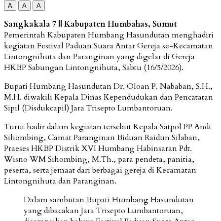
A
A
A
Sangkakala 7 || Kabupaten Humbahas, Sumut
Pemerintah Kabupaten Humbang Hasundutan menghadiri
kegiatan Festival Paduan Suara Antar Gereja se-Kecamatan
Lintongnihuta dan Paranginan yang digelar di Gereja
HKBP Sabungan Lintongnihuta, Sabtu (16/5/2026).
Bupati Humbang Hasundutan Dr. Oloan P. Nababan, S.H.,
M.H. diwakili Kepala Dinas Kependudukan dan Pencatatan
Sipil (Disdukcapil) Jara Trisepto Lumbantoruan.
Turut hadir dalam kegiatan tersebut Kepala Satpol PP Andi
Sihombing, Camat Paranginan Biduan Raidun Silaban,
Praeses HKBP Distrik XVI Humbang Habinsaran Pdt.
Wisno WM Sihombing, M.Th., para pendeta, panitia,
peserta, serta jemaat dari berbagai gereja di Kecamatan
Lintongnihuta dan Paranginan.
Dalam sambutan Bupati Humbang Hasundutan
yang dibacakan Jara Trisepto Lumbantoruan,