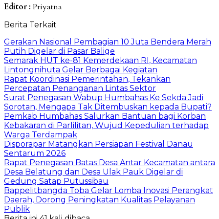
Editor :
Priyatna
Berita Terkait
Gerakan Nasional Pembagian 10 Juta Bendera Merah
Putih Digelar di Pasar Balige
Semarak HUT ke-81 Kemerdekaan RI, Kecamatan
Lintongnihuta Gelar Berbagai Kegiatan
Rapat Koordinasi Pemerintahan, Tekankan
Percepatan Penanganan Lintas Sektor
Surat Penegasan Wabup Humbahas Ke Sekda Jadi
Sorotan, Mengapa Tak Ditembuskan kepada Bupati?
Pemkab Humbahas Salurkan Bantuan bagi Korban
Kebakaran di Parlilitan, Wujud Kepedulian terhadap
Warga Terdampak
Disporapar Matangkan Persiapan Festival Danau
Sentarum 2026
Rapat Penegasan Batas Desa Antar Kecamatan antara
Desa Belatung dan Desa Ulak Pauk Digelar di
Gedung Satap Putussibau
Bappelitbangda Toba Gelar Lomba Inovasi Perangkat
Daerah, Dorong Peningkatan Kualitas Pelayanan
Publik
Berita ini 41 kali dibaca