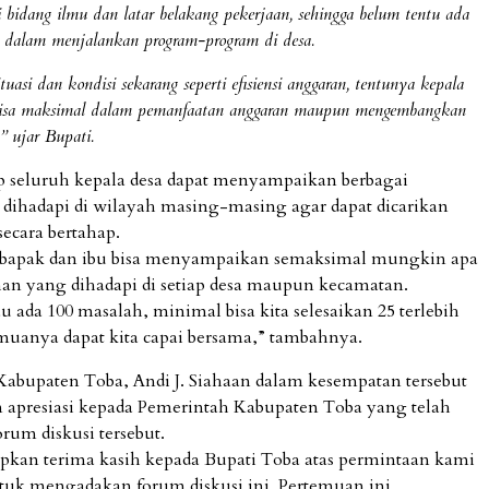
i bidang ilmu dan latar belakang pekerjaan, sehingga belum tentu ada
 dalam menjalankan program-program di desa.
uasi dan kondisi sekarang seperti efisiensi anggaran, tentunya kepala
bisa maksimal dalam pemanfaatan anggaran maupun mengembangkan
,” ujar Bupati.
ap seluruh kepala desa dapat menyampaikan berbagai
 dihadapi di wilayah masing-masing agar dapat dicarikan
secara bertahap.
p bapak dan ibu bisa menyampaikan semaksimal mungkin apa
han yang dihadapi di setiap desa maupun kecamatan.
u ada 100 masalah, minimal bisa kita selesaikan 25 terlebih
muanya dapat kita capai bersama,” tambahnya.
abupaten Toba, Andi J. Siahaan dalam kesempatan tersebut
apresiasi kepada Pemerintah Kabupaten Toba yang telah
orum diskusi tersebut.
kan terima kasih kepada Bupati Toba atas permintaan kami
tuk mengadakan forum diskusi ini. Pertemuan ini