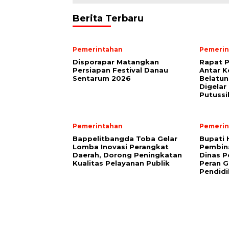
Berita Terbaru
Pemerintahan
Pemerin
Disporapar Matangkan
Rapat 
Persiapan Festival Danau
Antar K
Sentarum 2026
Belatun
Digelar
Putuss
Pemerintahan
Pemerin
Bappelitbangda Toba Gelar
Bupati
Lomba Inovasi Perangkat
Pembin
Daerah, Dorong Peningkatan
Dinas P
Kualitas Pelayanan Publik
Peran G
Pendid