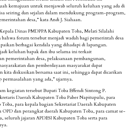
uah kemajuan untuk menjawab seluruh keluhan yang ada di
 bisa seiring dan sejalan dalam mendukung program-program,
merintahan desa,” kata Andi J. Siahaan.
 Kepala Dinas PMDPPA Kabupaten Toba, Melati Silalahi
bahwa forum tersebut menjadi wadah bagi pemerintah desa
ikan berbagai kendala yang dihadapi di lapangan.
adi keluhan bapak dan ibu selama ini terkait
an pemerintahan desa, pelaksanaan pembangunan,
asyarakatan dan pemberdayaan masyarakat dapat
 kita diskusikan bersama saat ini, sehingga dapat dicarikan
iap permasalahan yang ada,” ujarnya.
am kegiatan tersebut Bupati Toba Effendi Sintong P.
kretaris Daerah Kabupaten Toba Paber Napitupulu, para
b Toba, para kepala bagian Sekretariat Daerah Kabupaten
 OPD dan perangkat daerah Kabupaten Toba, para camat se-
, seluruh jajaran APDESI Kabupaten Toba serta para
nya.