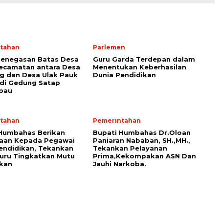
tahan
Parlemen
Penegasan Batas Desa
Guru Garda Terdepan dalam
ecamatan antara Desa
Menentukan Keberhasilan
g dan Desa Ulak Pauk
Dunia Pendidikan
 di Gedung Satap
ibau
tahan
Pemerintahan
 Humbahas Berikan
Bupati Humbahas Dr.Oloan
aan Kepada Pegawai
Paniaran Nababan, SH.,MH.,
endidikan, Tekankan
Tekankan Pelayanan
uru Tingkatkan Mutu
Prima,Kekompakan ASN Dan
ikan
Jauhi Narkoba.