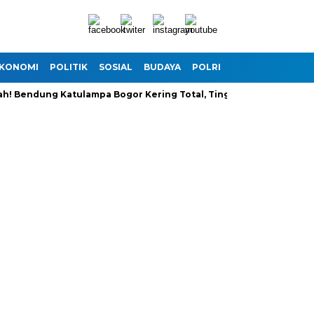
KONOMI
POLITIK
SOSIAL
BUDAYA
POLRI
TNI
INTERNASI
ndung Katulampa Bogor Kering Total, Tinggi Muka Air Anjlok hin