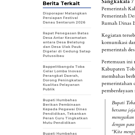
Sangkakala 7 
Berita Terkait
Pemerintah Ka
Disporapar Matangkan
Pemerintah Des
Persiapan Festival
Rumah Dinas Bu
Danau Sentarum 2026
Rapat Penegasan Batas
Kegiatan terse
Desa Antar Kecamatan
komunikasi dan
antara Desa Belatung
dan Desa Ulak Pauk
pemerintah de
Digelar di Gedung Satap
Putussibau
Pertemuan ini
Bappelitbangda Toba
Kabupaten Toba
Gelar Lomba Inovasi
membahas berb
Perangkat Daerah,
Dorong Peningkatan
pemerintahan 
Kualitas Pelayanan
Publik
pemberdayaan 
Bupati Humbahas
Bupati Toba
Berikan Pembinaan
bersama ja
Kepada Pegawai Dinas
Pendidikan, Tekankan
menegaskan 
Peran Guru Tingkatkan
Mutu Pendidikan
dengan para 
“Kita mengin
Bupati Humbahas