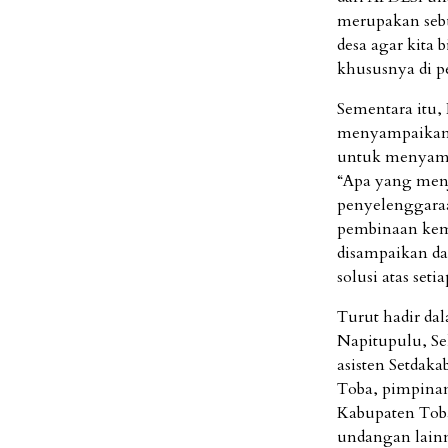
merupakan seb
desa agar kita
khususnya di pe
Sementara itu,
menyampaikan 
untuk menyampa
“Apa yang menj
penyelenggara
pembinaan kem
disampaikan dan
solusi atas set
Turut hadir dal
Napitupulu, Se
asisten Setdaka
Toba, pimpinan
Kabupaten Toba
undangan lain