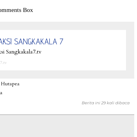
omments Box
AKSI SANGKAKALA 7
si Sangkakala7.tv
7.tv
 Hutapea
na
Berita ini 29 kali dibaca