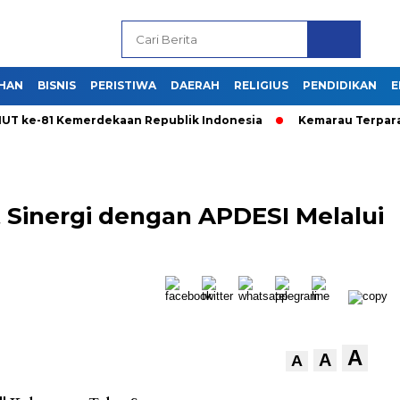
HAN
BISNIS
PERISTIWA
DAERAH
RELIGIUS
PENDIDIKAN
E
ke-81 Kemerdekaan Republik Indonesia
Kemarau Terparah! Be
Sinergi dengan APDESI Melalui
A
A
A