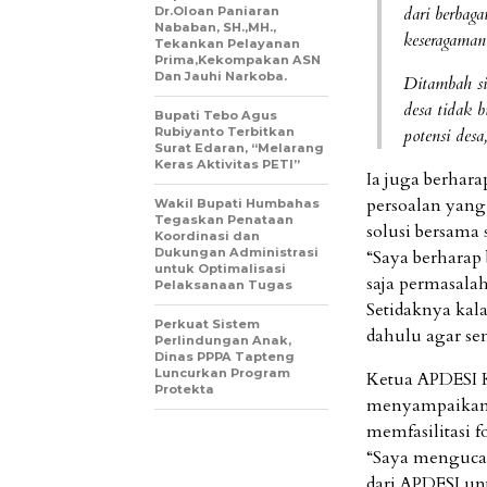
dari berbaga
Dr.Oloan Paniaran
Nababan, SH.,MH.,
keseragaman
Tekankan Pelayanan
Prima,Kekompakan ASN
Dan Jauhi Narkoba.
Ditambah sit
desa tidak 
Bupati Tebo Agus
Rubiyanto Terbitkan
potensi desa
Surat Edaran, “Melarang
Keras Aktivitas PETI”
Ia juga berhar
persoalan yang
Wakil Bupati Humbahas
Tegaskan Penataan
solusi bersama 
Koordinasi dan
Dukungan Administrasi
“Saya berhara
untuk Optimalisasi
saja permasala
Pelaksanaan Tugas
Setidaknya kala
Perkuat Sistem
dahulu agar se
Perlindungan Anak,
Dinas PPPA Tapteng
Luncurkan Program
Ketua APDESI K
Protekta
menyampaikan 
memfasilitasi f
“Saya mengucap
dari APDESI un