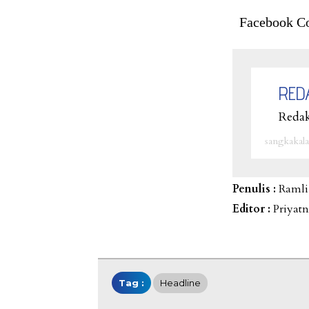
Facebook C
RED
Redak
sangkakala
Penulis :
Ramli
Editor :
Priyat
Tag :
Headline