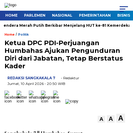
HOME
PARLEMEN
NASIONAL
PEMERINTAHAN
BISNIS
Bendera Merah Putih Berkibar Menjelang HUT ke-81 Kemerdekaan 
/
Home
Politik
Ketua DPC PDI-Perjuangan
Humbahas Ajukan Pengunduran
Diri dari Jabatan, Tetap Berstatus
Kader
REDAKSI SANGKAKALA 7
- Redaktur
Jumat, 10 April 2026
- 20:50 WIB
A
A
A