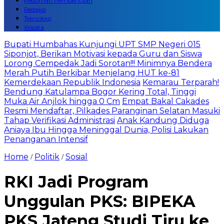
Pedoman Pemberitaan
Redaksi
Teknologi
Wisata
Bupati Humbahas Kunjungi UPT SMP Negeri 015
Siponjot, Berikan Motivasi kepada Guru dan Siswa
Lorong Cempedak Jadi Sorotan!!! Minimnya Bendera
Merah Putih Berkibar Menjelang HUT ke-81
Kemerdekaan Republik Indonesia
Kemarau Terparah!
Bendung Katulampa Bogor Kering Total, Tinggi
Muka Air Anjlok hingga 0 Cm
Empat Bakal Cakades
Resmi Mendaftar, Pilkades Paranginan Selatan Masuki
Tahap Verifikasi Administrasi
Anak Kandung Diduga
Aniaya Ibu Hingga Meninggal Dunia, Polisi Lakukan
Penanganan Intensif
Home
Politik
Sosial
/
/
RKI Jadi Program
Unggulan PKS: BIPEKA
PKS Jateng Studi Tiru ke