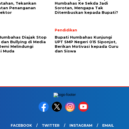
ntahan, Tekankan
Humbahas Ke Sekda Jadi
atan Penanganan
Sorotan, Mengapa Tak
Sektor
Ditembuskan kepada Bupati?
Pendidikan
Humbahas Diajak Stop
Bupati Humbahas Kunjungi
 dan Bullying di Media
UPT SMP Negeri 015 Siponjot,
 Demi Melindungi
Berikan Motivasi kepada Guru
si Muda
dan Siswa
FACEBOOK
TWITTER
INSTAGRAM
EMAIL