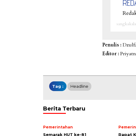
RED
Redak
sangkakala
Penulis :
Dzulf
Editor :
Priyat
Tag :
Headline
Berita Terbaru
Pemerintahan
Pemerin
Semarak HUT ke-81
Rapat K