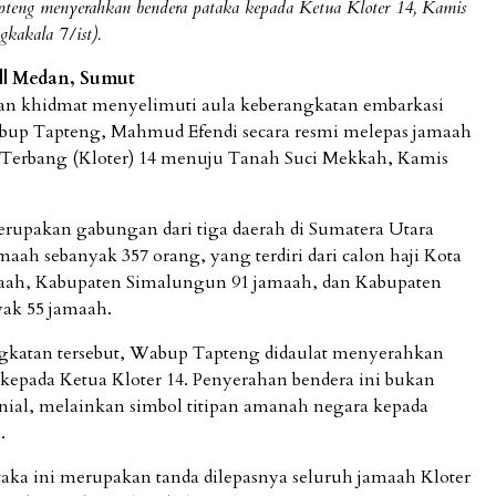
teng menyerahkan bendera pataka kepada Ketua Kloter 14, Kamis
kakala 7/ist).
|| Medan, Sumut
an khidmat menyelimuti aula keberangkatan embarkasi
bup Tapteng, Mahmud Efendi secara resmi melepas jamaah
 Terbang (Kloter) 14 menuju Tanah Suci Mekkah, Kamis
merupakan gabungan dari tiga daerah di Sumatera Utara
maah sebanyak 357 orang, yang terdiri dari calon haji Kota
aah, Kabupaten Simalungun 91 jamaah, dan Kabupaten
ak 55 jamaah.
gkatan tersebut, Wabup Tapteng didaulat menyerahkan
 kepada Ketua Kloter 14. Penyerahan bendera ini bukan
nial, melainkan simbol titipan amanah negara kepada
.
aka ini merupakan tanda dilepasnya seluruh jamaah Kloter