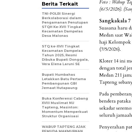
Foto : Wabup Tap
Berita Terkait
(6/5/2026). (Sang
TNI-POLRI Sinergi
Berkolaborasi dalam
Sangkakala 7 
Pengamanan Penutupan
STQH Ke-XVII Tingkat
Suasana haru d
Kecamatan Dampelas
Medan saat Wa
Desa Malonas
haji Kelompok
STQ ke-XVII Tingkat
(7/5/2026).
Kecamatan Dampelas
Tahun 2025, Resmi
Dibuka Bupati Donggala,
Kloter 14 ini 
Vera Elena Laruni SE
dengan total je
Medan 211 jam
Bupati Humbahas
Letakkan Batu Pertama
Tapteng sebany
Pembangunan GBI
Jemaat Hutapaung
Pada pemberan
Buka Konferensi Cabang
bendera pataka
XVIII Muslimat NU
sekadar seremo
Tapteng, Masinton:
Momentum Memperkuat
seluruh jamaah
Struktur Organisasi
Penyerahan pat
WABUP TAPTENG AJAK
PEMUDA MAKMURKAN