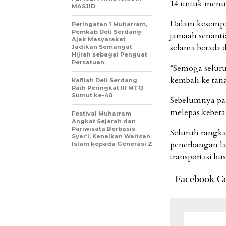
14 untuk menu
MASJID
Dalam kesempa
Peringatan 1 Muharram,
Pemkab Deli Serdang
jamaah senanti
Ajak Masyarakat
selama berada d
Jadikan Semangat
Hijrah sebagai Penguat
Persatuan
“Semoga selur
kembali ke tan
Kafilah Deli Serdang
Raih Peringkat III MTQ
Sumut ke-40
Sebelumnya pad
melepas kebera
Festival Muharram
Angkat Sejarah dan
Pariwisata Berbasis
Seluruh rangkai
Syar’i, Kenalkan Warisan
penerbangan l
Islam kepada Generasi Z
transportasi b
Facebook C