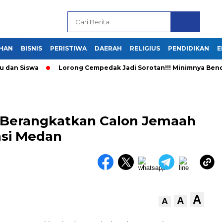
HAN
BISNIS
PERISTIWA
DAERAH
RELIGIUS
PENDIDIKAN
E
an Siswa
Lorong Cempedak Jadi Sorotan!!! Minimnya Bendera
 Berangkatkan Calon Jemaah
asi Medan
A
A
A