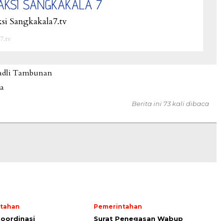
AKSI SANGKAKALA 7
si Sangkakala7.tv
7.tv
adli Tambunan
na
Berita ini 73 kali dibaca
tahan
Pemerintahan
oordinasi
Surat Penegasan Wabup