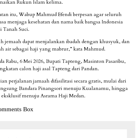
naikan Rukun Islam kelima.
tan itu, Wabup Mahmud Efendi berpesan agar seluruh
asa menjaga kesehatan dan nama baik bangsa Indonesia
i Tanah Suci.
uh jemaah dapat menjalankan ibadah dengan khusyuk, dan
ah air sebagai haji yang mabrur,” kata Mahmud.
a Rabu, 6 Mei 2026, Bupati Tapteng, Masinton Pasaribu,
ngkatan calon haji asal Tapteng dari Pandan.
an perjalanan jamaah difasilitasi secara gratis, mulai dari
angsung Bandara Pinangsori menuju Kualanamu, hingga
us eksklusif menuju Asrama Haji Medan.
omments Box